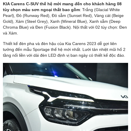
KIA Carens C-SUV thế hệ mới mang đến cho khách hàng 08
tùy chọn màu sơn ngoại thất bao gồm
: Trắng (Glacial White
Pearl), Đỏ (Runway Red), Đỏ sẫm (Sunset Red), Vàng cát (Beige
Gold), Xám (Steel Grey), Xanh (Mineral Blue), Xanh sẫm (Deep
Chroma Blue) và Đen (Fusion Black). Nội thất với 02 tùy chọn: Đen
và Xám.
Thiết kế đèn pha và đèn hậu của Kia Carens 2023 dễ gợi liên
tưởng đến mẫu Sportage thế hệ mới nhất. Lưới tản nhiệt mũi hổ 2
tầng nối liền với dải đèn LED định vị ban ngày có thiết kế độc đáo.