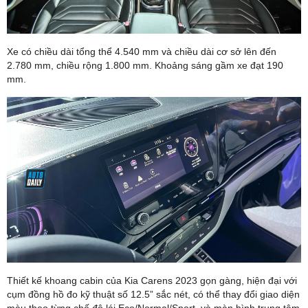
Xe có chiều dài tổng thể 4.540 mm và chiều dài cơ sở lên đến
2.780 mm, chiều rộng 1.800 mm. Khoảng sáng gầm xe đạt 190
mm.
Thiết kế khoang cabin của Kia Carens 2023 gọn gàng, hiện đại với
cụm đồng hồ đo kỹ thuật số 12.5” sắc nét, có thể thay đổi giao diện
màu theo từng chế độ lái Eco/Normal/Sport và màn hình trung tâm