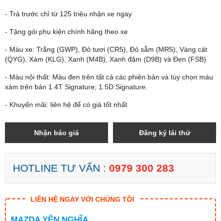
- Trả trước chỉ từ 125 triệu nhận xe ngay
- Tặng gói phụ kiện chính hãng theo xe
- Màu xe: Trắng (GWP), Đỏ tươi (CR5), Đỏ sẫm (MR5), Vàng cát
(QYG), Xám (KLG), Xanh (M4B), Xanh đậm (D9B) và Đen (FSB)
- Màu nội thất: Màu đen trên tất cả các phiên bản và tùy chọn màu
xám trên bản 1.4T Signature; 1.5D Signature.
- Khuyến mãi: liên hệ để có giá tốt nhất
Nhận báo giá
Đăng ký lái thử
HOTLINE TƯ VẤN :
0979 300 283
LIÊN HỆ NGAY VỚI CHÚNG TÔI
MAZDA YÊN NGHĨA