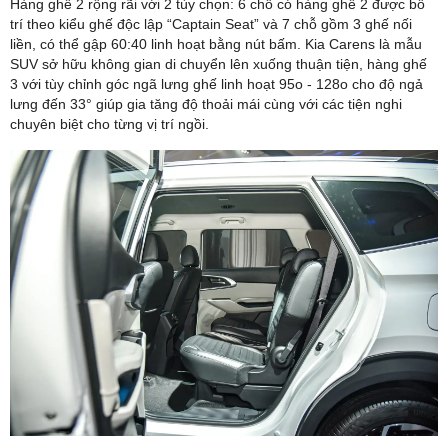
Hàng ghế 2 rộng rãi với 2 tùy chọn: 6 chỗ có hàng ghế 2 được bố
trí theo kiểu ghế độc lập “Captain Seat” và 7 chỗ gồm 3 ghế nối
liền, có thể gập 60:40 linh hoạt bằng nút bấm. Kia Carens là mẫu
SUV sở hữu không gian di chuyển lên xuống thuận tiện, hàng ghế
3 với tùy chỉnh góc ngã lưng ghế linh hoạt 95o - 128o cho độ ngả
lưng đến 33° giúp gia tăng độ thoải mái cùng với các tiện nghi
chuyên biệt cho từng vị trí ngồi.