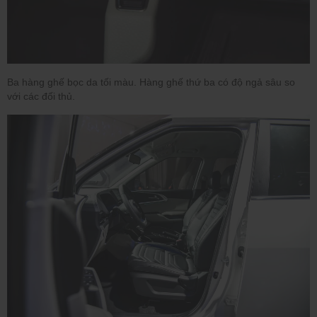
Ba hàng ghế bọc da tối màu. Hàng ghế thứ ba có độ ngả sâu so
với các đối thủ.