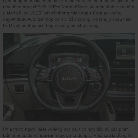
cụm đồng hồ đo kỹ thuật số 12.5” sắc nét, có thể thay đổi giao diện
màu theo từng chế độ lái Eco/Normal/Sport và màn hình trung tâm
giải trí cỡ lớn 10.25” kết nối thông minh Apple Carplay không
dây/Android Auto tích hợp định vị dẫn đường. Vô lăng 3 chấu thiết
kế D cut thể thao tích hợp nhiều phím chức năng.
Phía trước người lái là vô-lăng bọc da, tích hợp đầy đủ các phím
bấm media, đàm thoại rảnh tay, ga tự động,... Phía sau là đồng hồ