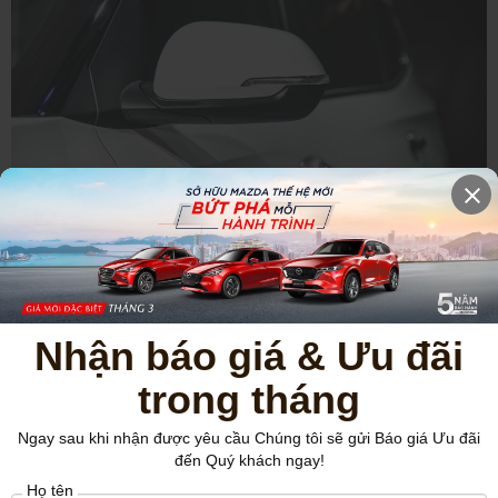
Ở đuôi xe không có sự khác biệt nào với các phiên bản cao hơn.
Nhận báo giá & Ưu đãi
trong tháng
Ngay sau khi nhận được yêu cầu Chúng tôi sẽ gửi Báo giá Ưu đãi
đến Quý khách ngay!
Họ tên