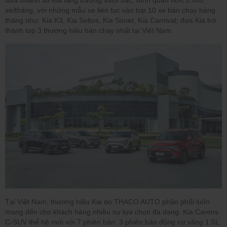
đưa doanh số Kia tăng trưởng vượt bậc, bình quân hơn 5.000
xe/tháng, với những mẫu xe liên tục vào top 10 xe bán chạy hàng
tháng như: Kia K3, Kia Seltos, Kia Sonet, Kia Carnival; đưa Kia trở
thành top 3 thương hiệu bán chạy nhất tại Việt Nam.
Tại Việt Nam, thương hiệu Kia do THACO AUTO phân phối luôn
mang đến cho khách hàng nhiều sự lựa chọn đa dạng. Kia Carens
C-SUV thế hệ mới với 7 phiên bản: 3 phiên bản động cơ xăng 1.5L