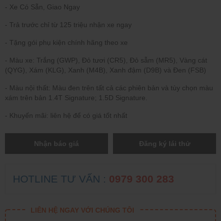
- Xe Có Sẵn, Giao Ngay
- Trả trước chỉ từ 125 triệu nhận xe ngay
- Tặng gói phụ kiện chính hãng theo xe
- Màu xe: Trắng (GWP), Đỏ tươi (CR5), Đỏ sẫm (MR5), Vàng cát
(QYG), Xám (KLG), Xanh (M4B), Xanh đậm (D9B) và Đen (FSB)
- Màu nội thất: Màu đen trên tất cả các phiên bản và tùy chọn màu
xám trên bản 1.4T Signature; 1.5D Signature.
- Khuyến mãi: liên hệ để có giá tốt nhất
Nhận báo giá
Đăng ký lái thử
HOTLINE TƯ VẤN :
0979 300 283
LIÊN HỆ NGAY VỚI CHÚNG TÔI