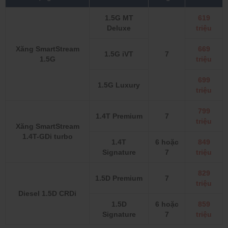
1.5G MT
619
Deluxe
triệu
Xăng SmartStream
669
1.5G iVT
7
1.5G
triệu
699
1.5G Luxury
triệu
799
1.4T Premium
7
triệu
Xăng SmartStream
1.4T-GDi turbo
1.4T
6 hoặc
849
Signature
7
triệu
829
1.5D Premium
7
triệu
Diesel 1.5D CRDi
1.5D
6 hoặc
859
Signature
7
triệu