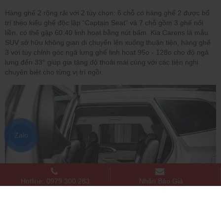
Hàng ghế 2 rộng rãi với 2 tùy chọn: 6 chỗ có hàng ghế 2 được bố
trí theo kiểu ghế độc lập “Captain Seat” và 7 chỗ gồm 3 ghế nối
liền, có thể gập 60:40 linh hoạt bằng nút bấm. Kia Carens là mẫu
SUV sở hữu không gian di chuyển lên xuống thuận tiện, hàng ghế
3 với tùy chỉnh góc ngã lưng ghế linh hoạt 95o - 128o cho độ ngả
lưng đến 33° giúp gia tăng độ thoải mái cùng với các tiện nghi
chuyên biệt cho từng vị trí ngồi.
Zalo
Hotline: 0979 300 283
Nhận Báo Giá