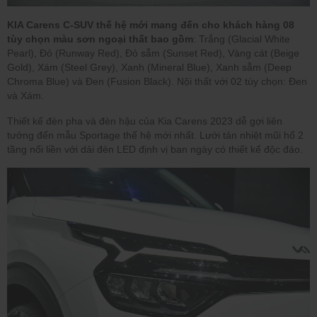
KIA Carens C-SUV thế hệ mới mang đến cho khách hàng 08
tùy chọn màu sơn ngoại thất bao gồm
: Trắng (Glacial White
Pearl), Đỏ (Runway Red), Đỏ sẫm (Sunset Red), Vàng cát (Beige
Gold), Xám (Steel Grey), Xanh (Mineral Blue), Xanh sẫm (Deep
Chroma Blue) và Đen (Fusion Black). Nội thất với 02 tùy chọn: Đen
và Xám.
Thiết kế đèn pha và đèn hậu của Kia Carens 2023 dễ gợi liên
tưởng đến mẫu Sportage thế hệ mới nhất. Lưới tản nhiệt mũi hổ 2
tầng nối liền với dải đèn LED định vị ban ngày có thiết kế độc đáo.