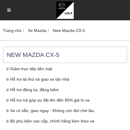
Trang chủ
Xe Mazda
New Mazda CX-5
NEW MAZDA CX-5
❇️ Giảm trực tiếp tiền mặt
❇️ Hỗ trợ lái thử và giao xe tận nhà
❇️ Hỗ trợ đăng ký, đăng kiểm
❇️ Hỗ trợ trả góp ưu đãi lên đến 85% giá trị xe
❇️ Xe có sẵn, giao ngay - Không còn đợi chờ lâu.
❇️ Bộ phụ kiện cao cấp, chính hãng kèm theo xe