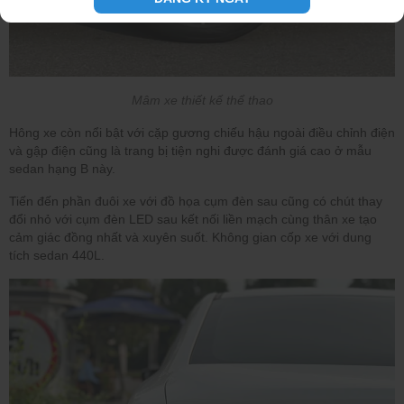
Mâm xe thiết kế thể thao
Hông xe còn nổi bật với cặp gương chiếu hậu ngoài điều chỉnh điện
và gập điện cũng là trang bị tiện nghi được đánh giá cao ở mẫu
sedan hạng B này.
Tiến đến phần đuôi xe với đồ họa cụm đèn sau cũng có chút thay
đổi nhỏ với cụm đèn LED sau kết nối liền mạch cùng thân xe tạo
cảm giác đồng nhất và xuyên suốt. Không gian cốp xe với dung
tích sedan 440L.