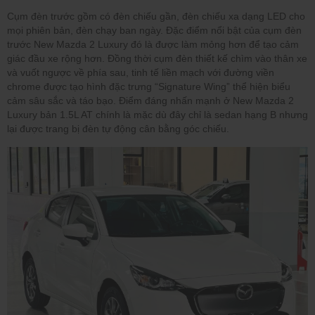
Cụm đèn trước gồm có đèn chiếu gần, đèn chiếu xa dạng LED cho
mọi phiên bản, đèn chạy ban ngày. Đặc điểm nổi bật của cụm đèn
trước New Mazda 2 Luxury đó là được làm mỏng hơn để tạo cảm
giác đầu xe rộng hơn. Đồng thời cụm đèn thiết kế chìm vào thân xe
và vuốt ngược về phía sau, tinh tế liền mạch với đường viền
chrome được tạo hình đặc trưng “Signature Wing” thể hiện biểu
cảm sâu sắc và táo bạo. Điểm đáng nhấn mạnh ở New Mazda 2
Luxury bản 1.5L AT chính là mặc dù đây chỉ là sedan hạng B nhưng
lại được trang bị đèn tự động cân bằng góc chiếu.