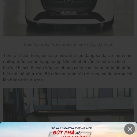
Lưới tản nhiệt trước được thiết kế đầy đặn hơn
Tiến tới 2 bên hông xe là sự mượt mà tạo dáng xe dài và thon như
những mẫu sedan hạng sang. Nổi bật nhất vẫn là mâm xe kích
thước 15 inch 8 chấu kép với phong cách khác hoàn toàn để phân
biệt với thế hệ trước. Bộ mâm xe nhìn rất trẻ trung và ấn tượng khi
lăn bánh trên đường.