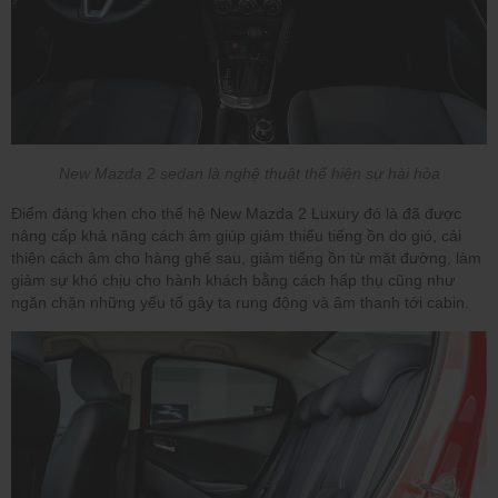
New Mazda 2 sedan là nghệ thuật thể hiện sự hài hòa
Điểm đáng khen cho thế hệ New Mazda 2 Luxury đó là đã được
nâng cấp khả năng cách âm giúp giảm thiểu tiếng ồn do gió, cải
thiện cách âm cho hàng ghế sau, giảm tiếng ồn từ mặt đường, làm
giảm sự khó chịu cho hành khách bằng cách hấp thụ cũng như
ngăn chặn những yếu tố gây ta rung động và âm thanh tới cabin.