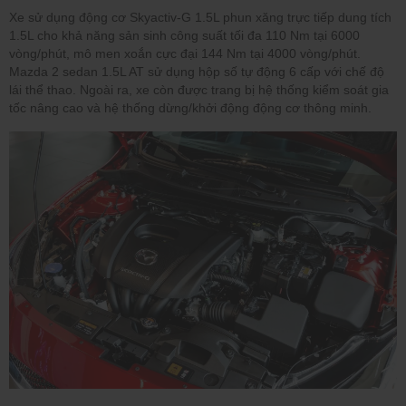
Xe sử dụng động cơ Skyactiv-G 1.5L phun xăng trực tiếp dung tích
1.5L cho khả năng sản sinh công suất tối đa 110 Nm tại 6000
vòng/phút, mô men xoắn cực đại 144 Nm tại 4000 vòng/phút.
Mazda 2 sedan 1.5L AT sử dụng hộp số tự động 6 cấp với chế độ
lái thể thao. Ngoài ra, xe còn được trang bị hệ thống kiểm soát gia
tốc nâng cao và hệ thống dừng/khởi động động cơ thông minh.