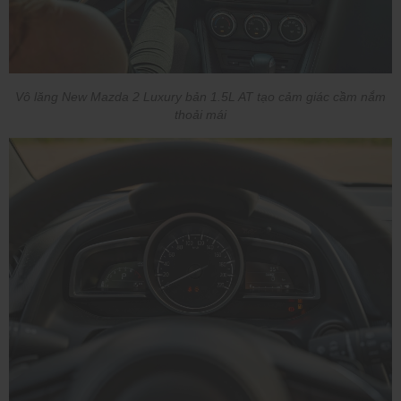
Vô lăng New Mazda 2 Luxury bản 1.5L AT tạo cảm giác cầm nắm
thoải mái