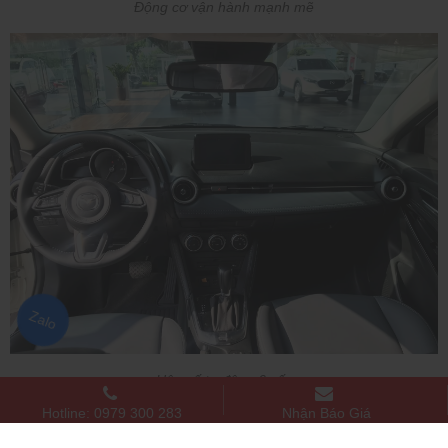
Động cơ vận hành mạnh mẽ
Zalo
Hộp số tự động 6 cấp
Hotline: 0979 300 283
Nhận Báo Giá
An toàn