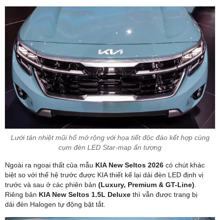
Lưới tản nhiệt mũi hổ mở rộng với họa tiết độc đáo kết hợp cùng
cụm đèn LED Star-map ấn tượng
Ngoài ra ngoại thất của mẫu
KIA New Seltos 2026
có chút khác
biệt so với thế hệ trước được KIA thiết kế lại dải đèn LED định vị
trước và sau ở các phiên bản
(Luxury, Premium & GT-Line)
.
Riêng bản
KIA New Seltos 1.5L Deluxe
thì vẫn được trang bị
dải đèn Halogen tự động bật tắt.