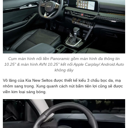
Cụm màn hình nối liền Panoramic gồm màn hình đa thông tin
10.25" & màn hình AVN 10.25" kết nối Apple Carplay/ Android Auto
không dây
Vô lăng của Kia New Seltos được thiết kế kiểu 3 chấu bọc da, mạ
nhôm sang trọng. Xung quanh cách nút bấm tiện lợi cũng sẽ được
viền kim loại sáng bóng.