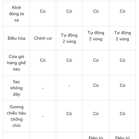
Khởi
Có
Có
Có
Có
động từ
xa
Tự động
Tự động
Tự động
Điều hòa
Chỉnh cơ
2 vùng
2 vùng
2 vùng
Cửa gió
Có
Có
Có
Có
hàng ghế
sau
Sạc
-
Có
Có
không
-
dây
Gương
chiếu hậu
Có
Có
Có
-
chống
chói
Điện tử
Điện tử