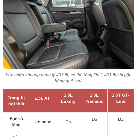
Sức chứa khoang hành lý 433 lít, có thể tăng lên 1.401 lít khi gập
hàng ghế sau.
1.5L
1.5L
1.5T GT-
Trang bị
1.5L AT
Luxury
Premium
Line
nội thất
Bọc vô
Da
Da
Urethane
Da
lăng