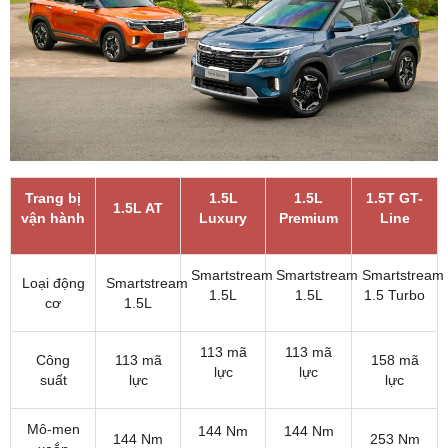
Trang bị
1.5L
1.5L
1.5T GT-
1.5L AT
vận hành
Luxury
Premium
Line
Smartstream
Smartstream
Smartstream
Loại động
Smartstream
1.5L
1.5L
1.5 Turbo
cơ
1.5L
113 mã
113 mã
Công
113 mã
158 mã
lực
lực
suất
lực
lực
Mô-men
144 Nm
144 Nm
144 Nm
253 Nm