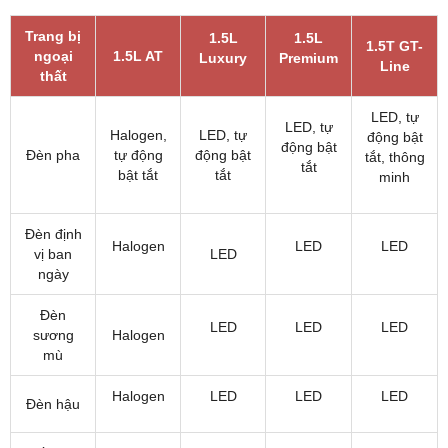
Trang bị
1.5L
1.5L
1.5T GT-
ngoại
1.5L AT
Luxury
Premium
Line
thất
LED, tự
LED, tự
Halogen,
LED, tự
động bật
động bật
Đèn pha
tự động
động bật
tắt, thông
tắt
bật tắt
tắt
minh
Đèn định
Halogen
LED
LED
vị ban
LED
ngày
Đèn
LED
LED
LED
sương
Halogen
mù
Halogen
LED
LED
LED
Đèn hậu