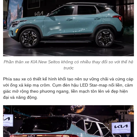
Phần thân xe KIA New Seltos không có nhiều thay đổi so với thế hệ
trước
Phía sau xe có thiết kế hình khối tạo nên sự vững chãi và cứng cáp
với ống xả kép mạ crôm. Cụm đèn hậu LED Star-map nối liền, cảm
giác mở rộng theo phương ngang, liền mạch tôn lên vẻ đẹp hiện
đại và năng động.