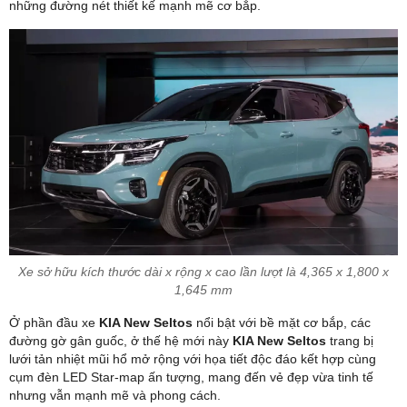
những đường nét thiết kế mạnh mẽ cơ bắp.
Xe sở hữu kích thước dài x rộng x cao lần lượt là 4,365 x 1,800 x
1,645 mm
Ở phần đầu xe
KIA New Seltos
nổi bật với bề mặt cơ bắp, các
đường gờ gân guốc, ở thế hệ mới này
KIA New Seltos
trang bị
lưới tản nhiệt mũi hổ mở rộng với họa tiết độc đáo kết hợp cùng
cụm đèn LED Star-map ấn tượng, mang đến vẻ đẹp vừa tinh tế
nhưng vẫn mạnh mẽ và phong cách.