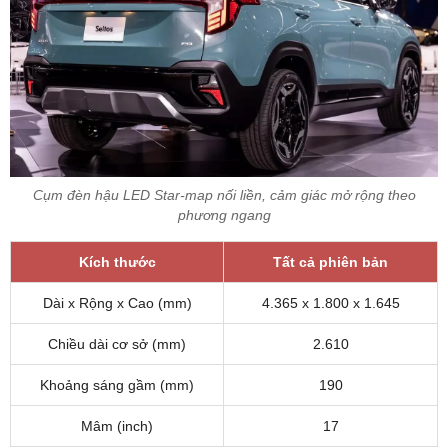
Cụm đèn hậu LED Star-map nối liền, cảm giác mở rộng theo
phương ngang
Kích thước
Tất cả phiên bản
Dài x Rộng x Cao (mm)
4.365 x 1.800 x 1.645
Chiều dài cơ sở (mm)
2.610
Khoảng sáng gầm (mm)
190
Mâm (inch)
17