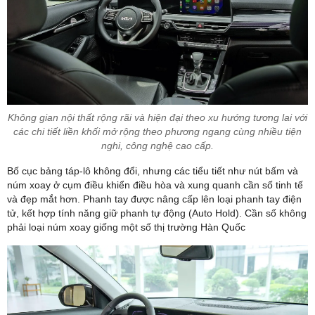
Không gian nội thất rộng rãi và hiện đại theo xu hướng tương lai với
các chi tiết liền khối mở rộng theo phương ngang cùng nhiều tiện
nghi, công nghệ cao cấp.
Bố cục bảng táp-lô không đổi, nhưng các tiểu tiết như nút bấm và
núm xoay ở cụm điều khiển điều hòa và xung quanh cần số tinh tế
và đẹp mắt hơn. Phanh tay được nâng cấp lên loại phanh tay điện
tử, kết hợp tính năng giữ phanh tự động (Auto Hold). Cần số không
phải loại núm xoay giống một số thị trường Hàn Quốc