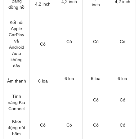
Bảng
4,2 inch
4,2 inch
4,2 inch
inch
đồng hồ
Kết nối
Apple
CarPlay
và
Có
Có
Có
Có
Android
Auto
không
dây
6 loa
6 loa
6 loa
Âm thanh
6 loa
Tính
Có
Có
năng Kia
-
-
Connect
Khởi
Có
Có
Có
Có
động nút
bấm