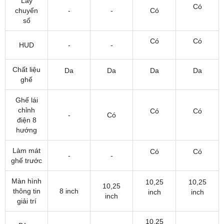
Lẫy
Có
chuyển
-
-
Có
số
Có
Có
HUD
-
-
Chất liệu
Da
Da
Da
Da
ghế
Ghế lái
chỉnh
Có
Có
-
Có
điện 8
hướng
Làm mát
Có
Có
-
-
ghế trước
Màn hình
10,25
10,25
10,25
thông tin
8 inch
inch
inch
inch
giải trí
10,25