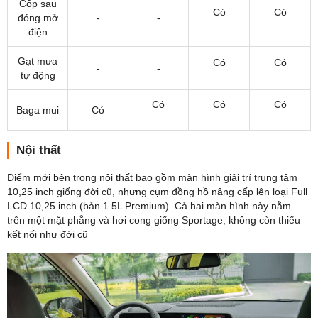
Cốp sau
Có
Có
đóng mở
-
-
điện
Gạt mưa
Có
Có
-
-
tự động
Có
Có
Có
Baga mui
Có
Nội thất
Điểm mới bên trong nội thất bao gồm màn hình giải trí trung tâm
10,25 inch giống đời cũ, nhưng cụm đồng hồ nâng cấp lên loại Full
LCD 10,25 inch (bản 1.5L Premium). Cả hai màn hình này nằm
trên một mặt phẳng và hơi cong giống Sportage, không còn thiếu
kết nối như đời cũ