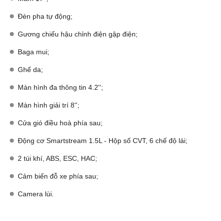
Đèn pha tự động;​
Gương chiếu hậu chỉnh điện gập điện;​
Baga mui;
Ghế da;​
Màn hình đa thông tin 4.2'';​
Màn hình giải trí 8'';​
Cửa gió điều hoà phía sau;​
Động cơ Smartstream 1.5L - Hộp số CVT, 6 chế độ lái;​
2 túi khí, ABS, ESC, HAC;​
Cảm biến đỗ xe phía sau;​
Camera lùi.