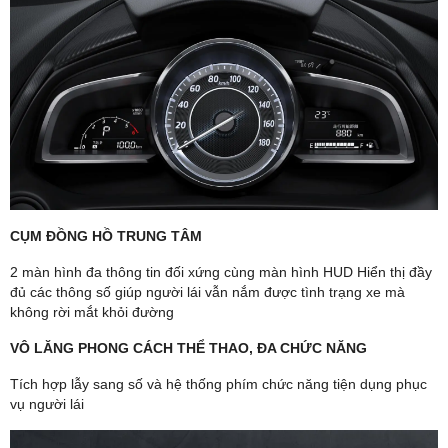
CỤM ĐỒNG HỒ TRUNG TÂM
2 màn hình đa thông tin đối xứng cùng màn hình HUD Hiển thị đầy
đủ các thông số giúp người lái vẫn nắm được tình trạng xe mà
không rời mắt khỏi đường
VÔ LĂNG PHONG CÁCH THỂ THAO, ĐA CHỨC NĂNG
Tích hợp lẫy sang số và hệ thống phím chức năng tiện dụng phục
vụ người lái