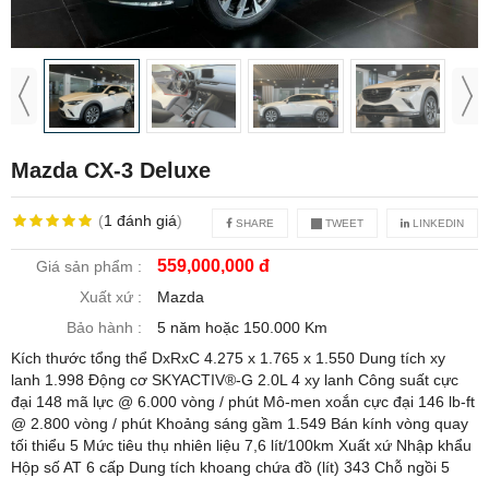
Mazda CX-3 Deluxe
(
1
đánh giá
)
SHARE
TWEET
LINKEDIN
559,000,000 đ
Giá sản phẩm :
Xuất xứ :
Mazda
Bảo hành :
5 năm hoặc 150.000 Km
Kích thước tổng thể DxRxC 4.275 x 1.765 x 1.550 Dung tích xy
lanh 1.998 Động cơ SKYACTIV®-G 2.0L 4 xy lanh Công suất cực
đại 148 mã lực @ 6.000 vòng / phút Mô-men xoắn cực đại 146 lb-ft
@ 2.800 vòng / phút Khoảng sáng gầm 1.549 Bán kính vòng quay
tối thiểu 5 Mức tiêu thụ nhiên liệu 7,6 lít/100km Xuất xứ Nhập khẩu
Hộp số AT 6 cấp Dung tích khoang chứa đồ (lít) 343 Chỗ ngồi 5