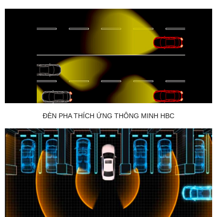
ĐÈN PHA THÍCH ỨNG THÔNG MINH HBC