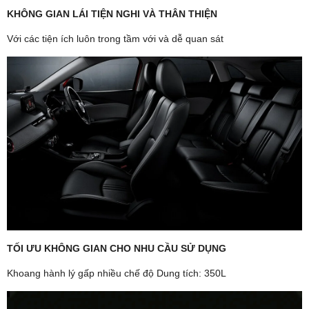
KHÔNG GIAN LÁI TIỆN NGHI VÀ THÂN THIỆN
Với các tiện ích luôn trong tầm với và dễ quan sát
TỐI ƯU KHÔNG GIAN CHO NHU CẦU SỬ DỤNG
Khoang hành lý gấp nhiều chế độ Dung tích: 350L