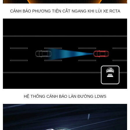
CẢNH BÁO PHƯƠNG TIỆN CẮT NGANG KHI LÙI XE RCTA
HỆ THỐNG CẢNH BÁO LÀN ĐƯỜNG LDWS