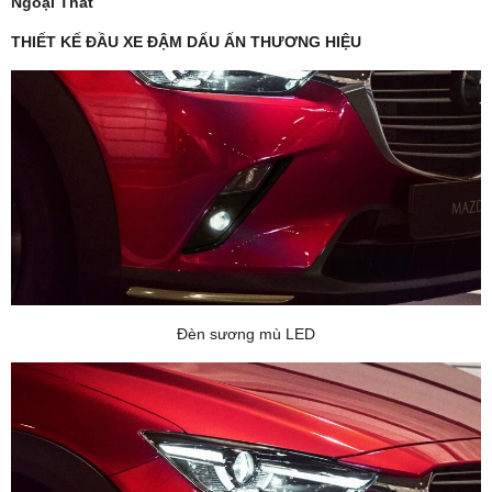
Ngoại Thất
THIẾT KẾ ĐẦU XE ĐẬM DẤU ẤN THƯƠNG HIỆU
Đèn sương mù LED