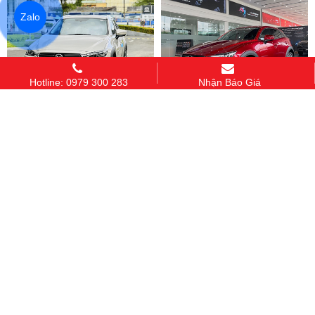
Zalo
Hotline: 0979 300 283
Nhận Báo Giá
NEW MAZDA CX-3 1.5L AT
MAZDA CX-3 LUXURY
510,000,000 VND
589,000,000 VND
MAZDA CX-3 PREMIUM
641,000,000 VND