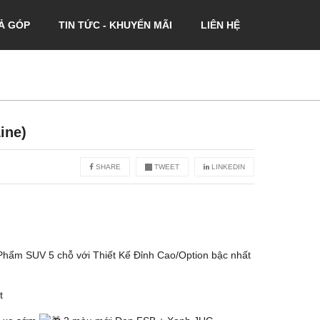
Ả GÓP
TIN TỨC - KHUYẾN MÃI
LIÊN HỆ
ine)
SHARE
TWEET
LINKEDIN
Phẩm SUV 5 chỗ với Thiết Kế Đỉnh Cao/Option bậc nhất
t