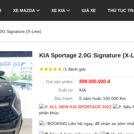
Ủ
XE MAZDA
XE KIA
GIÁ XE
THỦ TỤC TR
0G Signature (X-Line)
KIA Sportage 2.0G Signature (X-L
(
1
đánh giá
)
899,000,000 đ
Giá sản phẩm :
Xuất xứ :
KIA
Bảo hành :
5 năm hoặc 150.000 Km
ALL NEW KIA SPORTAGE 2022
Siêu 
phân khúc
BOOKING Liên hệ ngay, để nhận xe sớm nhấ