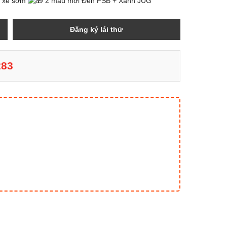
o xe sớm
2 màu mới Đen FSB + Xanh JUG
Đăng ký lái thử
283