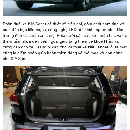
Phần đuôi xe KIA Sonet có thiết kế hiện đại, đậm chất nam tính với
cụm đèn hậu liền mạch, công nghệ LED, dễ khiến người nhìn liên
tưởng đến các mẫu xe sang. Phía dưới cản sau sơn màu bạc và ốp
thêm tấm nhựa đen bên ngoài giúp tăng thêm vẻ khỏe khắn và
cứng cáp cho xe. Trang bị cặp ống xả thiết kế kiểu "khoét lỗ" lạ mắt
cũng là điểm nhấn giúp hoàn thiện dáng vẻ thể thao và gọn gàng
cho KIA Sonet.