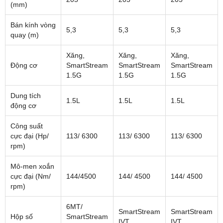
(mm)
Bán kính vòng
5,3
5,3
5,3
quay (m)
Xăng,
Xăng,
Xăng,
Động cơ
SmartStream
SmartStream
SmartStream
1.5G
1.5G
1.5G
Dung tích
1.5L
1.5L
1.5L
động cơ
Công suất
cực đại (Hp/
113/ 6300
113/ 6300
113/ 6300
rpm)
Mô-men xoắn
cực đại (Nm/
144/4500
144/ 4500
144/ 4500
rpm)
6MT/
SmartStream
SmartStream
Hộp số
SmartStream
IVT
IVT