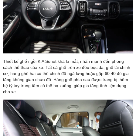
Thiết kế ghế ngồi KIA Sonet khá lạ mắt, nhấn mạnh đến phong
cách thể thao của xe. Tất cả ghế trên xe đều bọc da, ghế lái chỉnh
cơ, hàng ghế hai có thể chỉnh độ ngả lưng hoặc gập 60:40 để gia
tăng không gian chứa đồ. Hàng ghế phía sau được trang bị thêm
bệ tỳ tay trung tâm có thể hạ xuống, giúp gia tăng tính tiện dụng
cho xe.