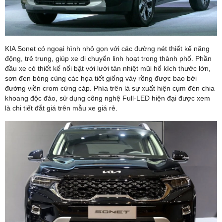
KIA Sonet có ngoại hình nhỏ gọn với các đường nét thiết kế năng
động, trẻ trung, giúp xe di chuyển linh hoạt trong thành phố. Phần
đầu xe có thiết kế nổi bật với lưới tản nhiệt mũi hổ kích thước lớn,
sơn đen bóng cùng các họa tiết giống vảy rồng được bao bởi
đường viền crom cứng cáp. Phía trên là sự xuất hiện cụm đèn chia
khoang độc đáo, sử dụng công nghệ Full-LED hiện đại được xem
là chi tiết đắt giá trên mẫu xe giá rẻ.