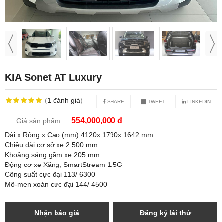
KIA Sonet AT Luxury
(
1
đánh giá
)
SHARE
TWEET
LINKEDIN
554,000,000 đ
Giá sản phẩm :
Dài x Rộng x Cao (mm) 4120x 1790x 1642 mm
Chiều dài cơ sở xe 2.500 mm
Khoảng sáng gầm xe 205 mm
Động cơ xe Xăng, SmartStream 1.5G
Công suất cực đại 113/ 6300
Mô-men xoán cực đại 144/ 4500
Nhận báo giá
Đăng ký lái thử