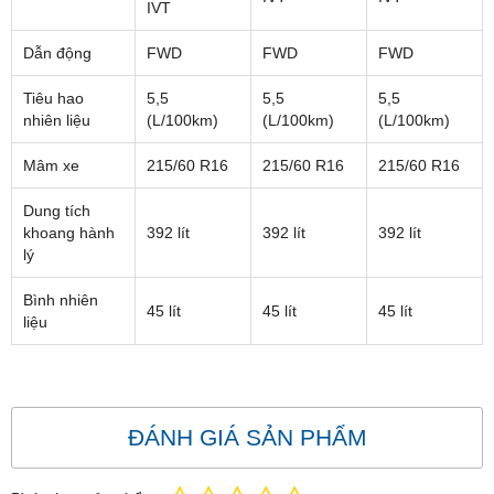
IVT
Dẫn động
FWD
FWD
FWD
Tiêu hao
5,5
5,5
5,5
nhiên liệu
(L/100km)
(L/100km)
(L/100km)
Mâm xe
215/60 R16
215/60 R16
215/60 R16
Dung tích
khoang hành
392 lít
392 lít
392 lít
lý
Bình nhiên
45 lít
45 lít
45 lít
liệu
ĐÁNH GIÁ SẢN PHẨM