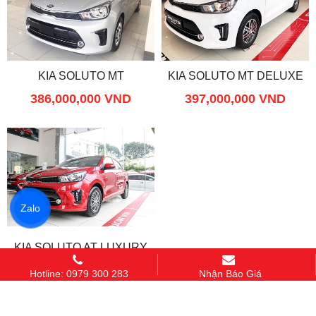
KIA SOLUTO MT
KIA SOLUTO MT DELUXE
386,000,000 VND
397,000,000 VND
Zalo
KIA SOLUTO AT LUXURY
427,000,000 VND
Hotline: 0979 300 283
Nhận Báo Giá