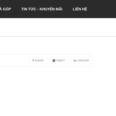
Ả GÓP
TIN TỨC - KHUYẾN MÃI
LIÊN HỆ
SHARE
TWEET
LINKEDIN