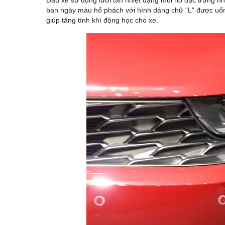
Đầu xe sử dụng lưới tản nhiệt dạng mũi hổ đặc trưng nh
ban ngày màu hổ phách với hình dáng chữ "L" được uốn
giúp tăng tính khí động học cho xe.