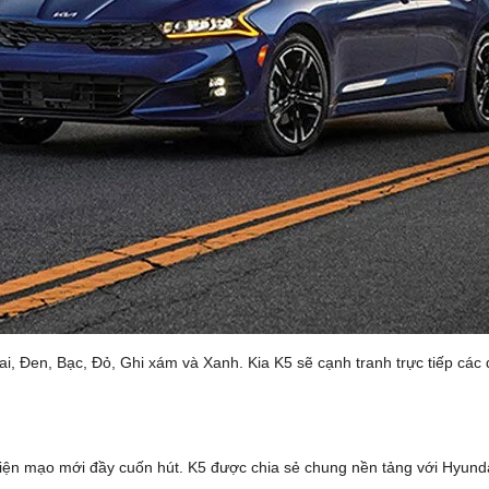
i, Đen, Bạc, Đỏ, Ghi xám và Xanh. Kia K5 sẽ cạnh tranh trực tiếp cá
diện mạo mới đầy cuốn hút. K5 được chia sẻ chung nền tảng với Hyunda