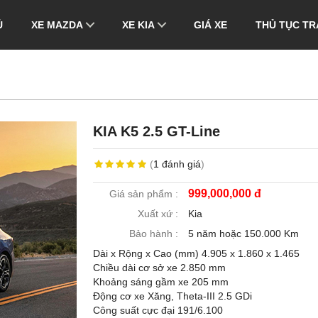
Ủ
XE MAZDA
XE KIA
GIÁ XE
THỦ TỤC TR
KIA K5 2.5 GT-Line
(
1
đánh giá
)
999,000,000 đ
Giá sản phẩm :
Xuất xứ :
Kia
Bảo hành :
5 năm hoặc 150.000 Km
Dài x Rộng x Cao (mm) 4.905 x 1.860 x 1.465
Chiều dài cơ sở xe 2.850 mm
Khoảng sáng gầm xe 205 mm
Động cơ xe Xăng, Theta-III 2.5 GDi
Công suất cực đại 191/6.100