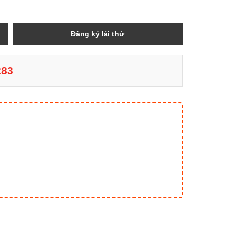
Đăng ký lái thử
283