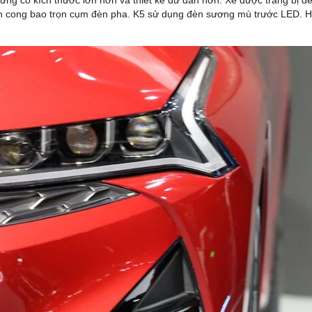
ưng có kích thước lớn hơn và thiết kế dữ dằn hơn. Xe được trang bị đ
 cong bao trọn cụm đèn pha. K5 sử dụng đèn sương mù trước LED. Hố