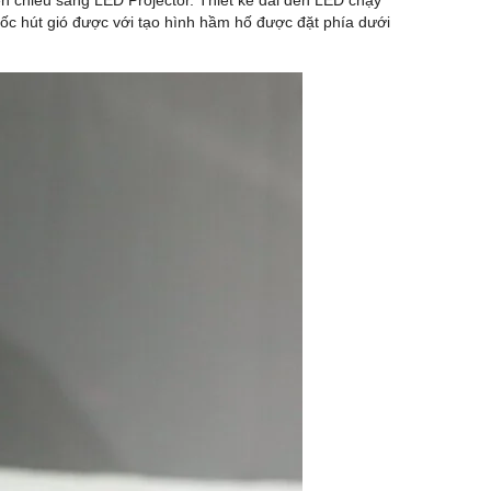
èn chiếu sáng LED Projector. Thiết kế dải đèn LED chạy
c hút gió được với tạo hình hầm hố được đặt phía dưới