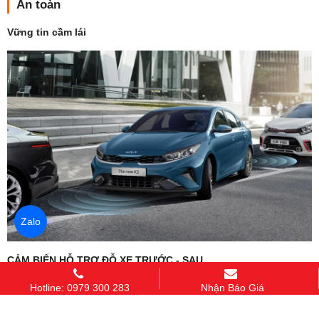
An toàn
Vững tin cầm lái
Zalo
CẢM BIẾN HỖ TRỢ ĐỖ XE TRƯỚC - SAU
Để giúp bạn tự tin đỗ xe an toàn, The new K3 sử dụng cảm biến
Hotline: 0979 300 283
Nhận Báo Giá
siêu âm cảnh báo chướng ngại vật, giúp bạn đặt bánh xe đúng vị
trí khi di chuyển vào không gian chật hẹp.