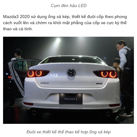
Cụm đèn hậu LED
Mazda3 2020 sử dụng ống xả kép, thiết kế đuôi cốp theo phong
cách vuốt lên và chờm ra khỏi mặt phẳng của cốp xe cực kỳ thể
thao và cá tính.
Nhận báo giá & Ưu đãi
trong tháng
Ngay sau khi nhận được yêu cầu Chúng tôi sẽ gửi Báo giá Ưu đãi
Đuôi xe thiết kế thể thao kế hợp ống xả kép
đến Quý khách ngay!