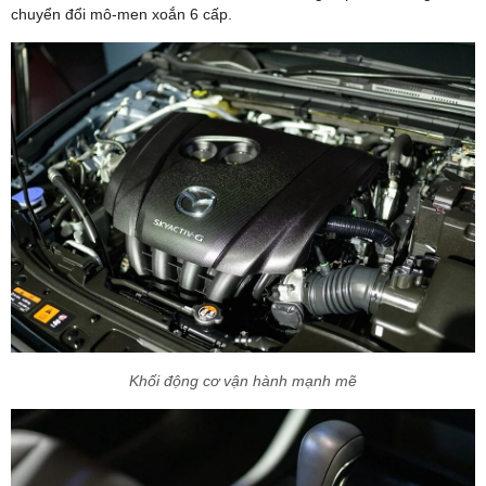
chuyển đổi mô-men xoắn 6 cấp.
Khối động cơ vận hành mạnh mẽ