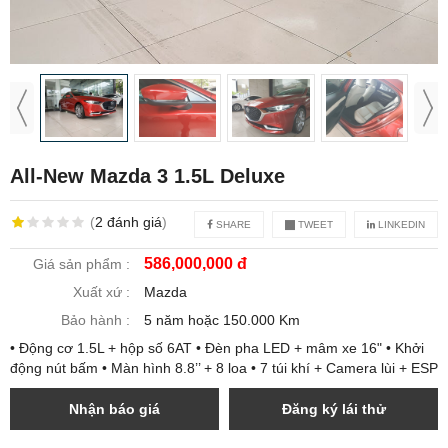
All-New Mazda 3 1.5L Deluxe
(
2
đánh giá
)
SHARE
TWEET
LINKEDIN
586,000,000 đ
Giá sản phẩm :
Xuất xứ :
Mazda
Bảo hành :
5 năm hoặc 150.000 Km
• Động cơ 1.5L + hộp số 6AT • Đèn pha LED + mâm xe 16" • Khởi
động nút bấm • Màn hình 8.8’’ + 8 loa • 7 túi khí + Camera lùi + ESP
Nhận báo giá
Đăng ký lái thử