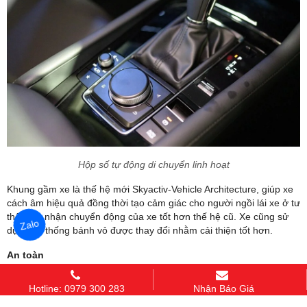
Hộp số tự động di chuyển linh hoạt
Khung gầm xe là thế hệ mới Skyactiv-Vehicle Architecture, giúp xe
cách âm hiệu quả đồng thời tạo cảm giác cho người ngồi lái xe ở tư
thế cảm nhận chuyển động của xe tốt hơn thế hệ cũ. Xe cũng sử
Zalo
dụng hệ thống bánh vỏ được thay đổi nhằm cải thiện tốt hơn.
An toàn
Các trang bị an toàn nổi bật trên xe Mazda 3 Deluxe 2020 như:
Hotline: 0979 300 283
Nhận Báo Giá
Hệ thống cảnh báo phương tiện