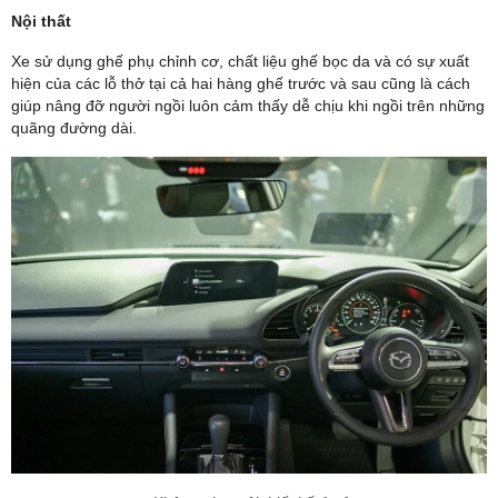
Nội thất
Họ tên
Xe sử dụng ghế phụ chỉnh cơ, chất liệu ghế bọc da và có sự xuất
hiện của các lỗ thở tại cả hai hàng ghế trước và sau cũng là cách
Điện thoại
*
giúp nâng đỡ người ngồi luôn cảm thấy dễ chịu khi ngồi trên những
quãng đường dài.
Chọn dòng xe quan tâm
ĐĂNG KÝ NGAY